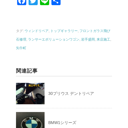
F
T
Li
共
a
wi
n
有
c
tt
e
e
er
タグ:
ウィンドリペア
,
トップギャラリー
,
フロントガラス飛び
b
石修理
,
ランサーエボリューションワゴン
,
岩手盛岡
,
来店施工
,
o
矢巾町
o
k
関連記事
30プリウス デントリペア
BMW1シリーズ