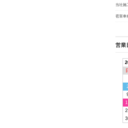
当社施
雹害車
営業
2
1
2
3