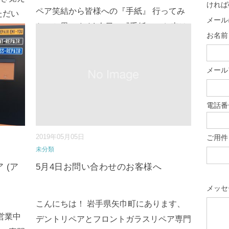
ければ
ペア笑結から皆様への『手紙』 行ってみ
ただい
メール
たいと思います! 今日の『手紙』のお車は
後はお
お名前 
ホンダN-ONE↓ 盛岡市内からのご来店あり
うのです
がとうございます! そしてヘ⇒
続きを読
読む
メール
む
...
電話番
2019年05月05日
ご用件
未分類
 (ア
5月4日お問い合わせのお客様へ
メッセ
こんにちは！ 岩手県矢巾町にあります、
営業中
デントリペアとフロントガラスリペア専門