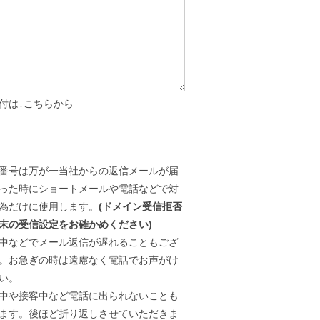
付は↓こちらから
番号は万が一当社からの返信メールが届
った時にショートメールや電話などで対
為だけに使用します。
(ドメイン受信拒否
末の受信設定をお確かめください)
中などでメール返信が遅れることもござ
。お急ぎの時は遠慮なく電話でお声がけ
い。
中や接客中など電話に出られないことも
ます。後ほど折り返しさせていただきま