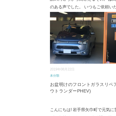
のある声でした。 いつもご依頼い
たお車を施工後に見送る度に 『今
車に何も起きませんように』と願
が リピーター様のご来店⇒
続きを
...
2019年08月22日
未分類
お盆明けのフロントガラスリペア
ウトランダーPHEV)
こんにちは! 岩手県矢巾町で元気に