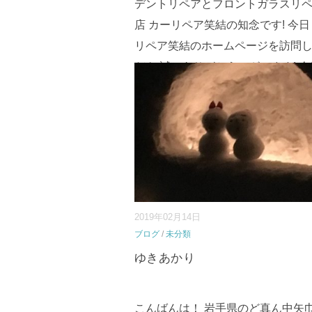
デントリペアとフロントガラスリ
店 カーリペア笑結の知念です! 今
リペア笑結のホームページを訪問
だき 誠にありがとうございます! 
ーリペア笑結から皆様への施工例
『手紙』 そして依頼してくださっ
ナー様への『感謝の手紙』⇒
続き
...
2019年02月14日
ブログ
/
未分類
ゆきあかり
こんばんは！ 岩手県のど真ん中矢