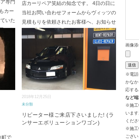
ペア専門
店カーリペア笑結の知念です。 4日の日に
日もカー
当社お問い合わせフォームからヴィッツの
していた
見積もりを依頼されたお客様へ、お知らせ
今日のカ
します。 当社よりメール返信をしました
という
が、送信出来ませんでした。 大変申し訳
画像添
たオー
ございませんが、今一度メールアド⇒
続
を読む
きを読む
...
※電話
かなか
応する
2018年12月25日
など端
未分類
※施工
います
リピーター様ご来店下さいました! (ラ
くださ
ンサーエボリューションワゴン)
※施工
ござい
巾町で