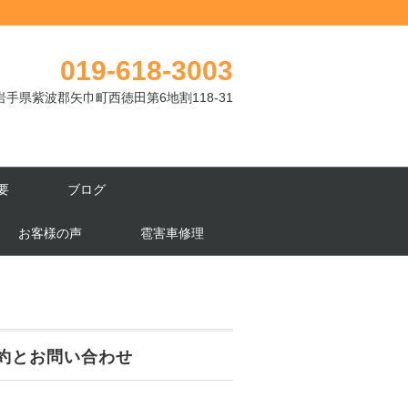
019-618-3003
岩手県紫波郡矢巾町西徳田第6地割118-31
要
ブログ
お客様の声
雹害車修理
約とお問い合わせ