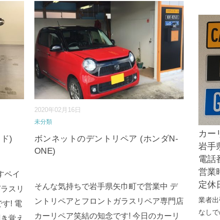
2020年02月16日
未分類
カー
ド)
ボンネットのデントリペア (ホンダN-
岩手県
ONE)
電話番
営業時
すペイ
定休
そんな気持ちで岩手県矢巾町で営業中 デ
ガラスリ
業者出
ントリペアとフロントガラスリペア専門店
す! 電
なしで
カーリペア笑結の知念です! 今日のカーリ
聞き覚え