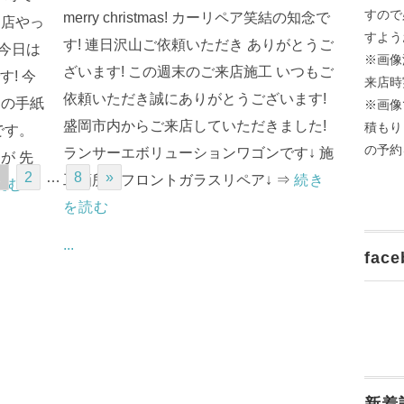
すので
merry christmas! カーリペア笑結の知念で
門店やっ
すよう
す! 連日沢山ご依頼いただき ありがとうご
 今日は
※画像
ざいます! この週末のご来店施工 いつもご
! 今
来店時
依頼いただき誠にありがとうございます!
アの手紙
※画像
盛岡市内からご来店していただきました!
積もり
です。
の予約
ランサーエボリューションワゴンです↓ 施
が 先
1
2
…
8
»
工箇所はフロントガラスリペア↓ ⇒
続き
読む
を読む
...
face
新着