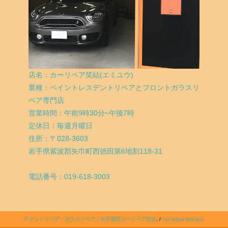
店名：カーリペア笑結(エミユウ)
業種：ペイントレスデントリペアとフロントガラスリ
ペア専門店
営業時間：午前9時30分~午後7時
定休日：毎週月曜日
住所：〒028-3603
岩手県紫波郡矢巾町西徳田第6地割118-31
電話番号：019-618-3003
©
デントリペア・ガラスリペア｜岩手盛岡カーリペア笑結
. /
car repair emi-you