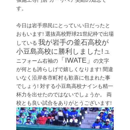
張施工専門店
カーリペア笑結の知念で
す。
今日は岩手県民にとっていい日だったと
おもいます!
選抜高校野球21世紀枠で出場
我が岩手の釜石高校が
している
小豆島高校に勝利しました!
ユ
「IWATE」
ニフォーム右袖の
の文字
が何とも誇らしげで嬉しくなります!
間違
いなく沿岸各市町村も歓喜に包まれた事
でしょう!
対する小豆島高校ナインも精一
杯力を出せたのではないでしょうか。
両
校とも良い試合をありがとうございます!