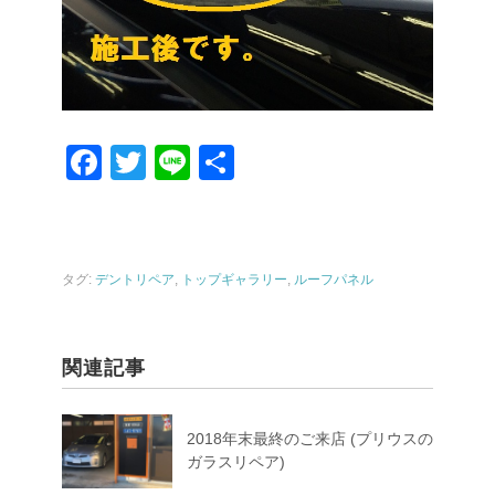
F
T
Li
共
a
wi
n
有
c
tt
e
e
er
タグ:
デントリペア
,
トップギャラリー
,
ルーフパネル
b
o
o
関連記事
k
2018年末最終のご来店 (プリウスの
ガラスリペア)