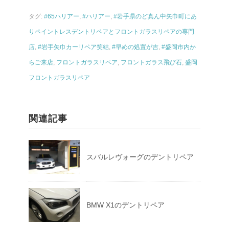
e
er
タグ:
#65ハリアー
,
#ハリアー
,
#岩手県のど真ん中矢巾町にあ
b
りペイントレスデントリペアとフロントガラスリペアの専門
o
店
,
#岩手矢巾カーリペア笑結
,
#早めの処置が吉
,
#盛岡市内か
o
らご来店
,
フロントガラスリペア
,
フロントガラス飛び石
,
盛岡
k
フロントガラスリペア
関連記事
スバルレヴォーグのデントリペア
BMW X1のデントリペア