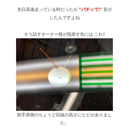
先日高速走っている時だったか
“パチッて!”
音が
したんですよね
そう話すオーナー様が指差す先には
これ⇩
助手席側のちょうど目線の高さにヒビがありまし
た。