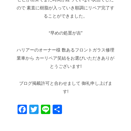
ので
素直に樹脂が入っていき順調にリペア完了す
ることができました。
“早めの処置が吉”
ハリアーのオーナー様
数あるフロントガラス修理
業車から
カーリペア笑結をお選びいただきありが
とうございます!
ブログ掲載許可と合わせまして
御礼申し上げま
す!
F
T
Li
共
a
wi
n
有
c
tt
e