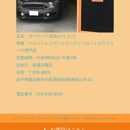
店名：カーリペア笑結(エミユウ)
業種：ペイントレスデントリペアとフロントガラスリ
ペア専門店
営業時間：午前9時30分~午後7時
定休日：毎週月曜日
住所：〒028-3603
岩手県紫波郡矢巾町西徳田第6地割118-31
電話番号：019-618-3003
©
デントリペア・ガラスリペア｜岩手盛岡カーリペア笑結
. /
car repair emi-you