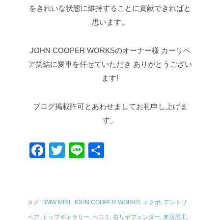
をきれいな状態に維持することに貢献できればと
思います。
JOHN COOPER WORKSのオーナー様
カーリペ
ア笑結に愛車を任せていただき
ありがとうござい
ます!
ブログ掲載許可とあわせましてお礼申し上げま
す。
F
T
Li
共
a
wi
n
有
c
tt
e
e
er
タグ:
BMW MINI
,
JOHN COOPER WORKS
,
エクボ
,
デントリ
b
ペア
,
トップギャラリー
,
ヘコミ
,
右リヤフェンダー
,
来店施工
,