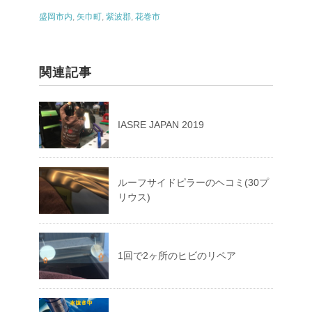
o
盛岡市内
,
矢巾町
,
紫波郡
,
花巻市
o
k
関連記事
IASRE JAPAN 2019
ルーフサイドピラーのヘコミ(30プ
リウス)
1回で2ヶ所のヒビのリペア