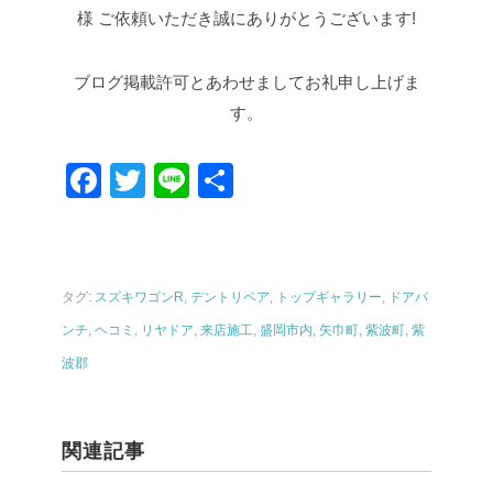
様
ご依頼いただき誠にありがとうございます!
ブログ掲載許可とあわせましてお礼申し上げま
す。
F
T
Li
共
a
wi
n
有
c
tt
e
e
er
タグ:
スズキワゴンR
,
デントリペア
,
トップギャラリー
,
ドアパ
b
ンチ
,
ヘコミ
,
リヤドア
,
来店施工
,
盛岡市内
,
矢巾町
,
紫波町
,
紫
o
波郡
o
k
関連記事