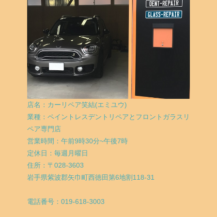
店名：カーリペア笑結(エミユウ)
業種：ペイントレスデントリペアとフロントガラスリ
ペア専門店
営業時間：午前9時30分~午後7時
定休日：毎週月曜日
住所：〒028-3603
岩手県紫波郡矢巾町西徳田第6地割118-31
電話番号：019-618-3003