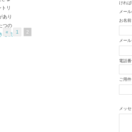
ければ
ントリ
メール
があり
お名前 
たつの
«
1
2
きを読
メール
電話番
ご用件
メッセ