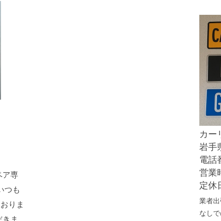
カー
岩手県
電話番
営業時
ペア専
定休
いつも
業者出
ておりま
なしで
だきま