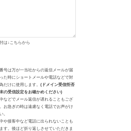
付は↓こちらから
番号は万が一当社からの返信メールが届
った時にショートメールや電話などで対
為だけに使用します。
(ドメイン受信拒否
末の受信設定をお確かめください)
中などでメール返信が遅れることもござ
。お急ぎの時は遠慮なく電話でお声がけ
い。
中や接客中など電話に出られないことも
ます。後ほど折り返しさせていただきま