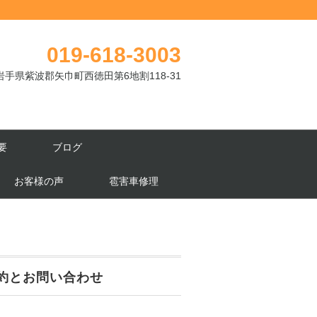
019-618-3003
岩手県紫波郡矢巾町西徳田第6地割118-31
要
ブログ
お客様の声
雹害車修理
約とお問い合わせ