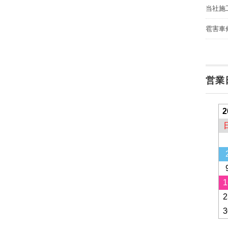
当社施
雹害車
営業
2
1
2
3