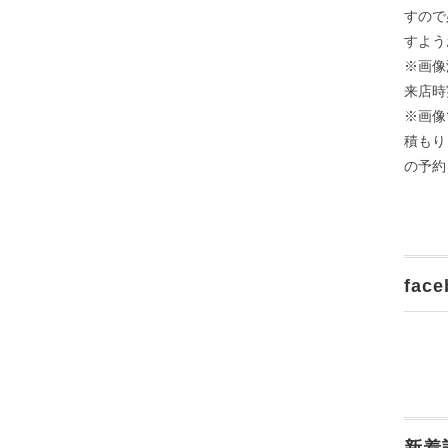
すので
すよう
※画像
来店時
※画像
積もり
の予約
face
新着