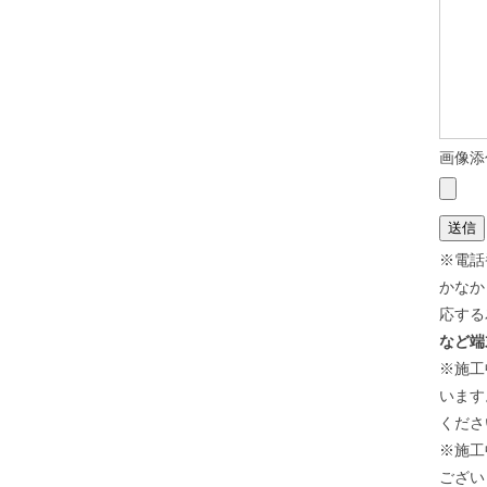
画像添
※電話
かなか
応する
など端
※施工
います
くださ
※施工
ござい