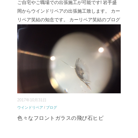
ご自宅やご職場での出張施工が可能です! 岩手盛
岡からウインドリペアの出張施工致します。 カー
リペア笑結の知念です。 カーリペア笑結のブログ
をご覧いただき 誠にありがとうございます。 カ
ーリペア笑結のブログはブログを『手紙』として
展開しております! いまご⇒
続きを読む
...
2017年10月31日
ウインドリペア
/
ブログ
色々なフロントガラスの飛び石ヒビ