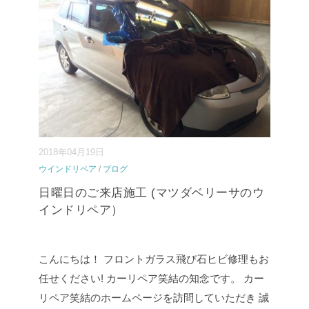
ズルークスです! 施工箇⇒
続きを読む
...
2018年04月19日
ウインドリペア
/
ブログ
日曜日のご来店施工 (マツダベリーサのウ
インドリペア）
こんにちは！ フロントガラス飛び石ヒビ修理もお
任せください! カーリペア笑結の知念です。 カー
リペア笑結のホームページを訪問していただき 誠