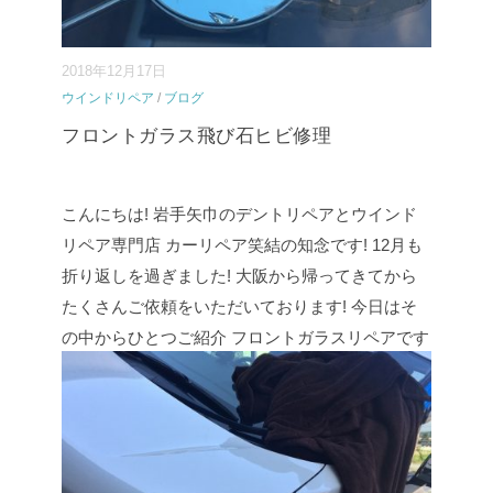
2018年12月17日
ウインドリペア
/
ブログ
フロントガラス飛び石ヒビ修理
こんにちは! 岩手矢巾のデントリペアとウインド
リペア専門店 カーリペア笑結の知念です! 12月も
折り返しを過ぎました! 大阪から帰ってきてから
たくさんご依頼をいただいております! 今日はそ
の中からひとつご紹介 フロントガラスリペアです
↓ 施工前の写真です!衝撃点2か所のひび ひと手間
加えて施工開⇒
続きを読む
...