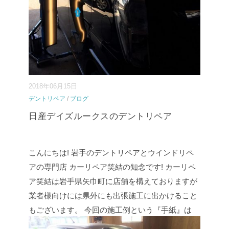
...
2018年06月15日
デントリペア
/
ブログ
日産デイズルークスのデントリペア
こんにちは! 岩手のデントリペアとウインドリペ
アの専門店 カーリペア笑結の知念です! カーリペ
ア笑結は岩手県矢巾町に店舗を構えておりますが
業者様向けには県外にも出張施工に出かけること
もございます。 今回の施工例という『手紙』は
秋田県横手市の車販店様からのご依頼で 日産デイ