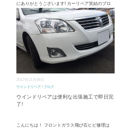
にありがとうございます! カーリペア笑結のブロ
グは私から皆様への『手紙』として お伝えしたく
書いております! 今日もよろしくお願いします。
今日の感謝の『手紙』⇒
続きを読む
...
2017年11月08日
ウインドリペア
/
ブログ
ウインドリペアは便利な出張施工で即日完
了!
こんにちは！ フロントガラス飛び石ヒビ修理は