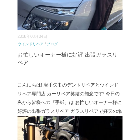
2018年08月04日
ウインドリペア
/
ブログ
お忙しいオーナー様に好評 出張ガラスリ
ペア
こんにちは! 岩手矢巾のデントリペアとウインド
リペア専門店 カーリペア笑結の知念です! 今日の
私から皆様への『手紙』は お忙しいオーナー様に
好評の出張ガラスリペア ガラスリペアで好天の場
合に限り 出張ガラスリペアを承ります! 仕事中に
職場駐車場で直して欲しい 自営業なので家を開け
られない などのご要⇒
続きを読む