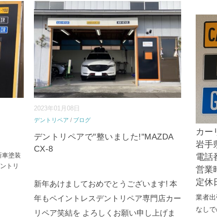
2023年01月08日
デントリペア
/
ブログ
カー
デントリペアで"整いました!"MAZDA
岩手県
CX-8
新車塗装
電話番
デントリ
営業時
定休
新年あけましておめでとうございます! 本
業者出
年もペイントレスデントリペア専門店カー
なしで
リペア笑結を よろしくお願い申し上げま