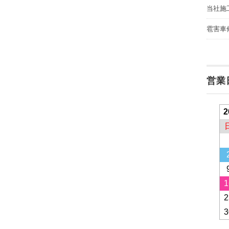
当社施
雹害車
営業
2
1
2
3