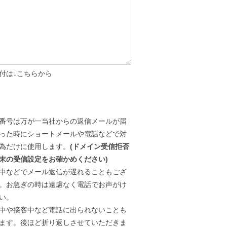
付は↓こちらから
番号は万が一当社からの返信メールが届
った時にショートメールや電話などで対
為だけに使用します。
(ドメイン受信拒否
末の受信設定をお確かめください)
中などでメール返信が遅れることもござ
。お急ぎの時は遠慮なく電話でお声がけ
い。
中や接客中など電話に出られないことも
ます。後ほど折り返しさせていただきま