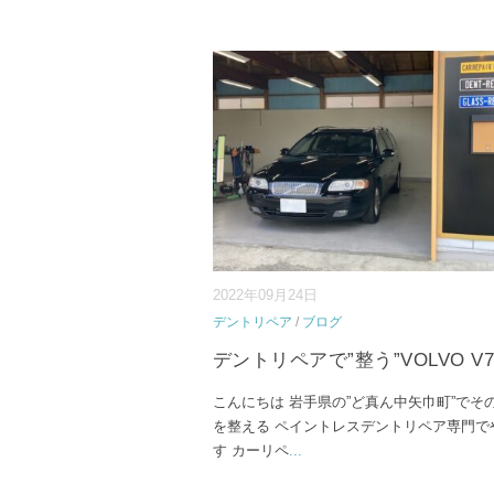
2022年09月24日
デントリペア
/
ブログ
デントリペアで”整う”VOLVO V7
こんにちは 岩手県の”ど真ん中矢巾町”でそ
を整える ペイントレスデントリペア専門で
す カーリペ
...