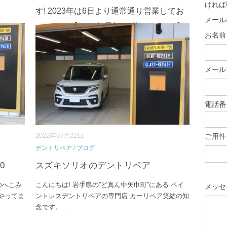
ければ
す! 2023年は6日より通常通り営業してお
メール
ります。 【2023年最初の”整いました!”】
お名前 
お車はMAZDA CX-8です! 盛岡市内からの
ご来店ありがとうご⇒
続きを読む
メール
...
電話番
2022年07月22日
ご用件
デントリペア
/
ブログ
0
スズキソリオのデントリペア
のへこみ
こんにちは! 岩手県の”ど真ん中矢巾町”にある ペイ
メッセ
やってま
ントレスデントリペアの専門店 カーリペア笑結の知
念です。
...