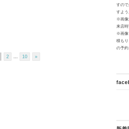
すので
すよう
※画像
来店時
※画像
積もり
の予約
2
…
10
»
face
新着