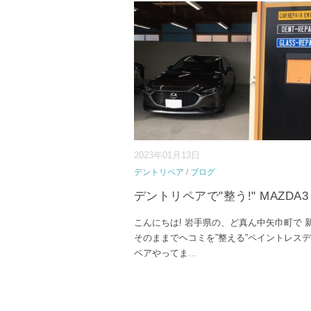
2023年01月13日
デントリペア
/
ブログ
デントリペアで"整う!" MAZDA3
こんにちは! 岩手県の、ど真ん中矢巾町で 
そのままでヘコミを”整える”ペイントレス
ペアやってま
...