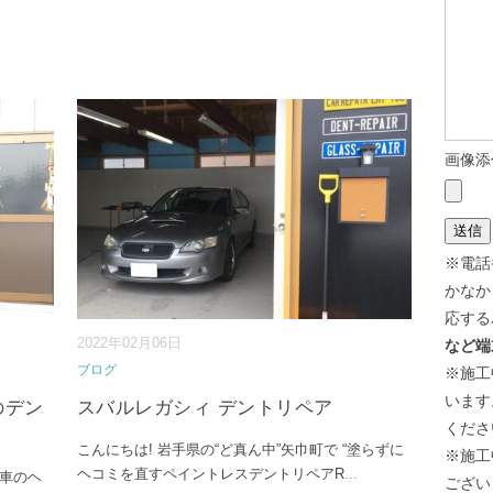
画像添
※電話
かなか
応する
2022年02月06日
など端
ブログ
※施工
います
のデン
スバルレガシィ デントリペア
くださ
こんにちは! 岩手県の“ど真ん中”矢巾町で “塗らずに
※施工
ヘコミを直すペイントレスデントリペアR
...
愛車のヘ
ござい