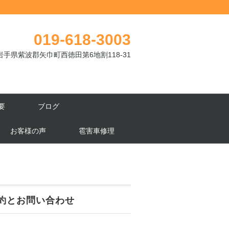
019-618-3003
岩手県紫波郡矢巾町西徳田第6地割118-31
要
ブログ
お客様の声
雹害車修理
約とお問い合わせ