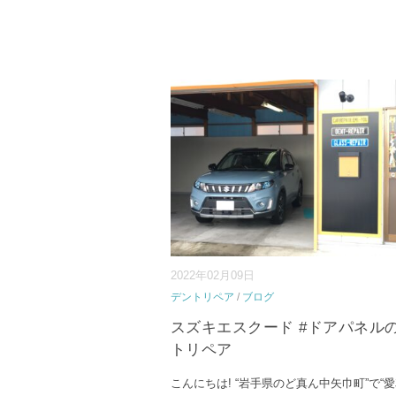
2022年02月09日
デントリペア
/
ブログ
スズキエスクード #ドアパネル
トリペア
こんにちは! “岩手県のど真ん中矢巾町”で“