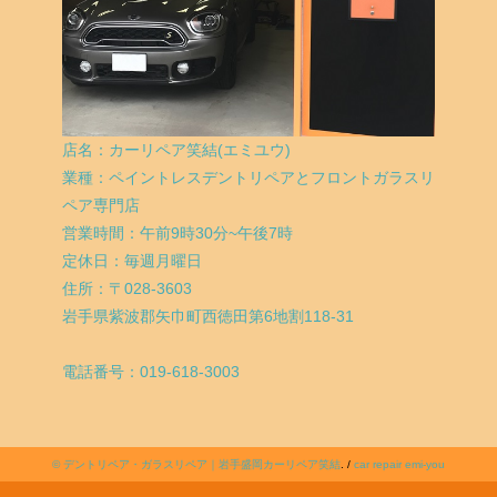
店名：カーリペア笑結(エミユウ)
業種：ペイントレスデントリペアとフロントガラスリ
ペア専門店
営業時間：午前9時30分~午後7時
定休日：毎週月曜日
住所：〒028-3603
岩手県紫波郡矢巾町西徳田第6地割118-31
電話番号：019-618-3003
©
デントリペア・ガラスリペア｜岩手盛岡カーリペア笑結
. /
car repair emi-you